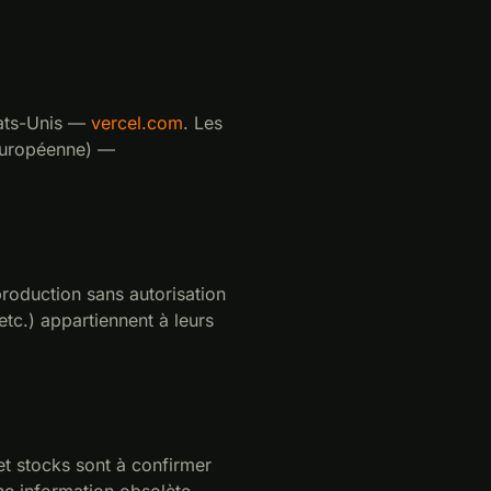
ats-Unis —
vercel.com
. Les
européenne) —
production sans autorisation
tc.) appartiennent à leurs
 et stocks sont à confirmer