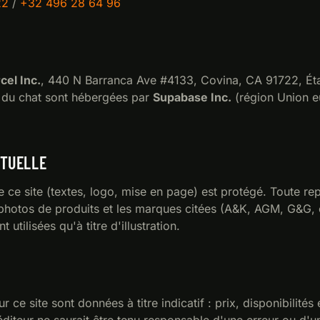
22
/
+32 496 28 64 96
cel Inc.
, 440 N Barranca Ave #4133, Covina, CA 91722, Ét
 du chat sont hébergées par
Supabase Inc.
(région Union 
CTUELLE
ce site (textes, logo, mise en page) est protégé. Toute re
s photos de produits et les marques citées (A&K, AGM, G&G, e
t utilisées qu'à titre d'illustration.
r ce site sont données à titre indicatif : prix, disponibilités