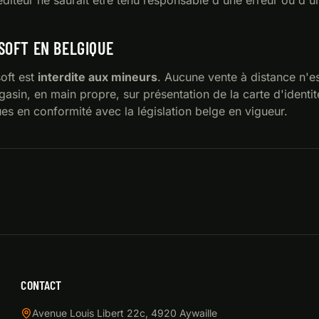
diteur ne saurait être tenu responsable d'une erreur ou d'u
RSOFT EN BELGIQUE
soft est
interdite aux mineurs
. Aucune vente à distance n'es
gasin, en main propre, sur présentation de la carte d'identit
es en conformité avec la législation belge en vigueur.
CONTACT
Avenue Louis Libert 22c
,
4920
Aywaille