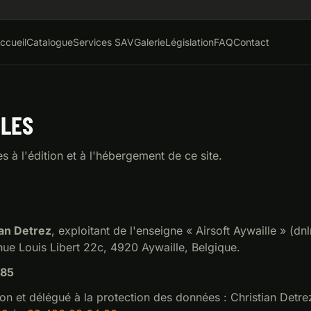
ccueil
Catalogue
Services SAV
Galerie
Législation
FAQ
Contact
ALES
es à l'édition et à l'hébergement de ce site.
ian Detrez
, exploitant de l'enseigne «
Airsoft Aywaille
» (dn
ue Louis Libert 22c
,
4920
Aywaille
,
Belgique
.
585
ion et délégué à la protection des données :
Christian Detre